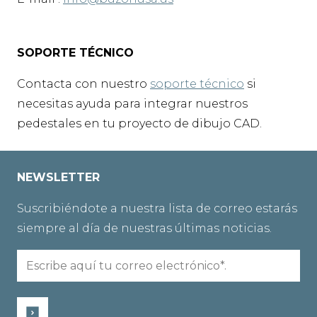
SOPORTE TÉCNICO
Contacta con nuestro
soporte técnico
si
necesitas ayuda para integrar nuestros
pedestales en tu proyecto de dibujo CAD.
NEWSLETTER
Suscribiéndote a nuestra lista de correo estarás
siempre al día de nuestras últimas noticias.
Envía
un
correo