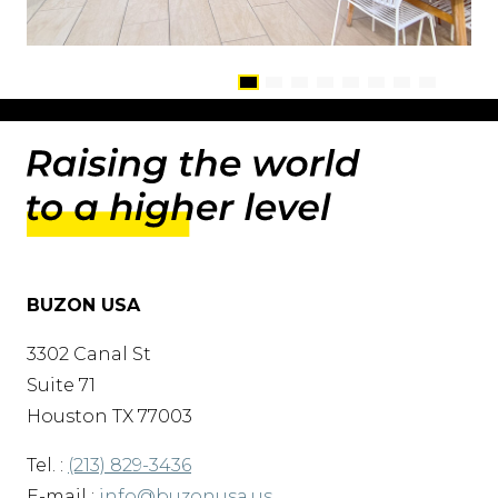
BUZON USA
3302 Canal St
Suite 71
Houston TX 77003
Tel. :
(213) 829-3436
E-mail :
info@buzonusa.us