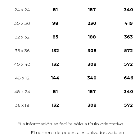
24 x 24
81
187
340
30 x 30
98
230
419
32 x 32
85
188
363
36 x 36
132
308
572
40 x 40
132
308
572
48 x 12
144
340
646
48 x 24
81
187
340
36 x 18
132
308
572
*La información se facilita sólo a título orientativo.
El número de pedestales utilizados varía en