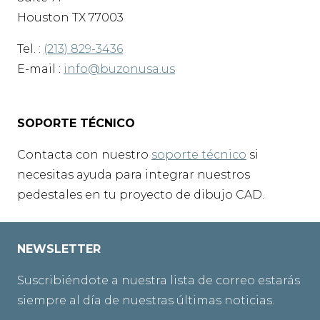
Houston TX 77003
Tel. :
(213) 829-3436
E-mail :
info@buzonusa.us
SOPORTE TÉCNICO
Contacta con nuestro
soporte técnico
si
necesitas ayuda para integrar nuestros
pedestales en tu proyecto de dibujo CAD.
NEWSLETTER
Suscribiéndote a nuestra lista de correo estarás
siempre al día de nuestras últimas noticias.