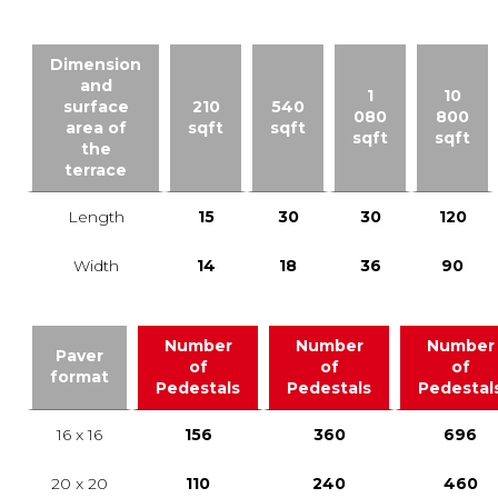
Dimension
and
1
10
surface
210
540
080
800
area of
sqft
sqft
sqft
sqft
the
terrace
Length
15
30
30
120
Width
14
18
36
90
Number
Number
Number
Paver
of
of
of
format
Pedestals
Pedestals
Pedestal
16 x 16
156
360
696
20 x 20
110
240
460