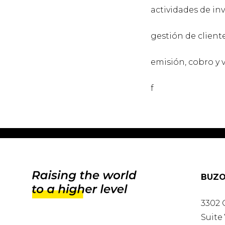
actividades de i
gestión de cliente
emisión, cobro y v
f
BUZO
3302 
Suite 