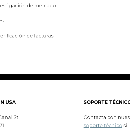
nvestigación de mercado
s,
erificación de facturas,
N USA
SOPORTE TÉCNIC
Canal St
Contacta con nues
71
soporte técnico
si