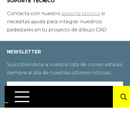
SOPORTE TÉCNICO
Contacta con nuestro
soporte técnico
si
necesitas ayuda para integrar nuestros
pedestales en tu proyecto de dibujo CAD.
NEWSLETTER
Suscribiéndote a nuestra lista de correo estarás
siempre al día de nuestras últimas noticias.
Envía
un
correo
electrónico
a
(Obligatorio)