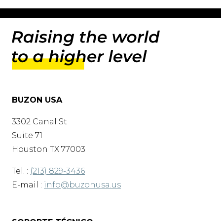
BUZON USA
3302 Canal St
Suite 71
Houston TX 77003
Tel. :
(213) 829-3436
E-mail :
info@buzonusa.us