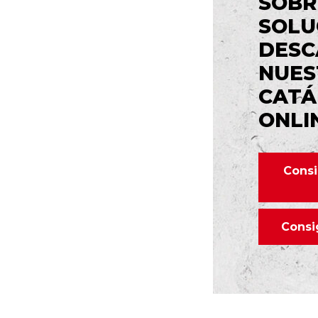
SOBR
SOLU
DESC
NUES
CATÁ
ONLI
Consi
Consi