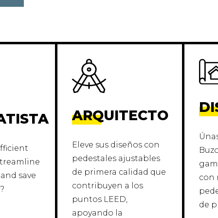
DI
ARQUITECTO
ATISTA
Únas
Eleve sus diseños con
fficient
Buzo
pedestales ajustables
streamline
gama
de primera calidad que
 and save
con 
contribuyen a los
e?
pede
puntos LEED,
de p
apoyando la