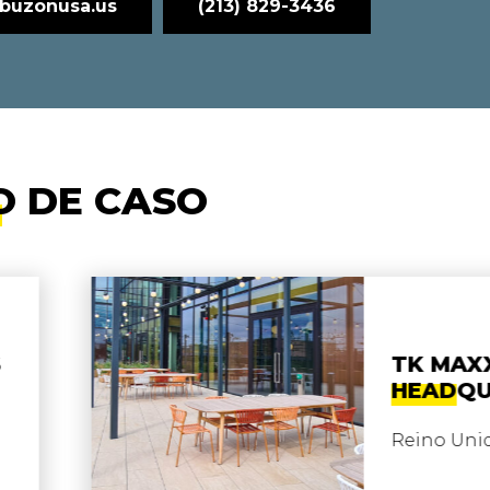
buzonusa.us
(213) 829-3436
O DE CASO
TK MAXX
HEADQUARTERS
Reino Unido