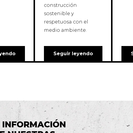
construcción
sostenible y
respetuosa con el
medio ambiente.
eyendo
Seguir leyendo
 INFORMACIÓN