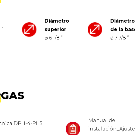
Diámetro
Diámetro
 ”
superior
de la bas
ø 6 1/8 ”
ø 7 7/8 ”
RGAS
Manual de
écnica DPH-4-PH5
instalación_Ajuste