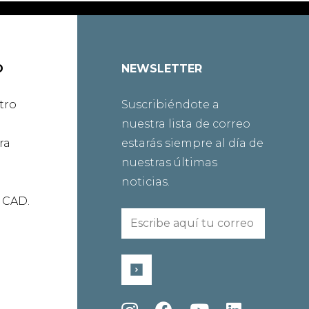
O
NEWSLETTER
tro
Suscribiéndote a
nuestra lista de correo
ra
estarás siempre al día de
nuestras últimas
noticias.
 CAD.
Envía
un
correo
electrónico
a