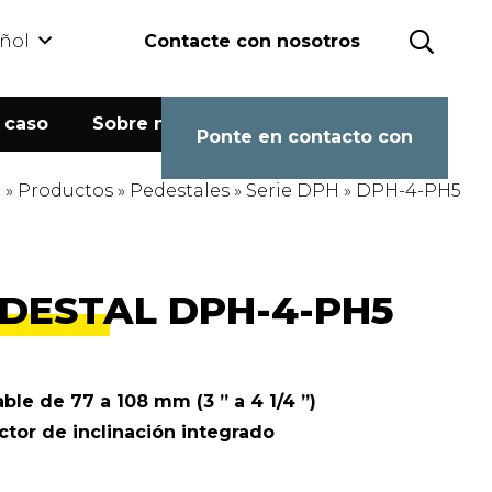
ñol
Contacte con nosotros
 caso
Sobre nosotros
Calculadora
Ponte en contacto con
e
»
Productos
»
Pedestales
»
Serie DPH
»
DPH-4-PH5
DESTAL DPH-4-PH5
able de 77 a 108 mm (3 ” a 4 1/4 ”)
ctor de inclinación integrado