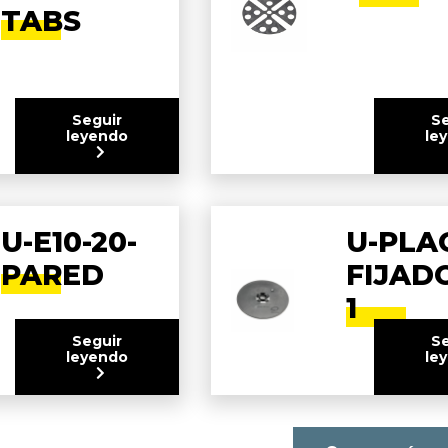
TABS
Seguir
Se
leyendo
le
U-E10-20-
U-PLA
PARED
FIJAD
1
Seguir
Se
leyendo
le