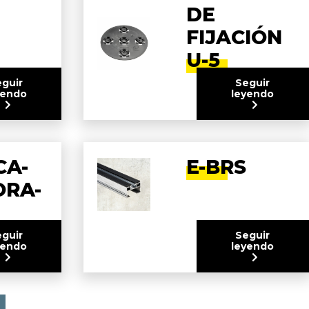
DE
FIJACIÓN
U-5
guir
Seguir
yendo
leyendo
CA-
E-BRS
ORA-
guir
Seguir
yendo
leyendo