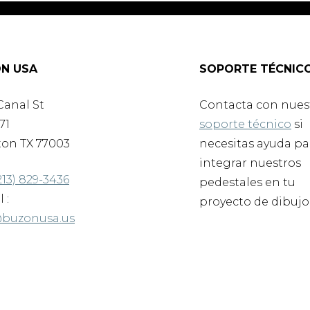
N USA
SOPORTE TÉCNIC
Canal St
Contacta con nues
71
soporte técnico
si
on TX 77003
necesitas ayuda pa
integrar nuestros
213) 829-3436
pedestales en tu
 :
proyecto de dibujo
@buzonusa.us