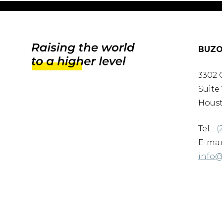
BUZO
3302 
Suite 
Houst
Tel. :
(
E-mail
info