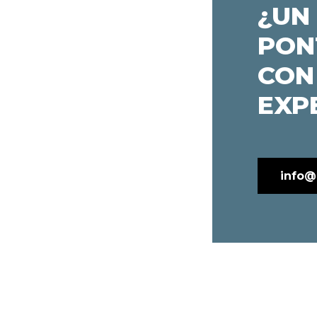
¿UN
PON
CON
EXP
info@