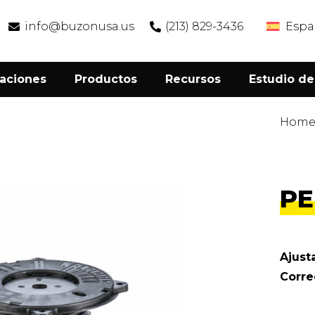
info@buzonusa.us
(213) 829-3436
Espa
caciones
Productos
Recursos
Estudio de
Hom
PE
Ajust
Corre