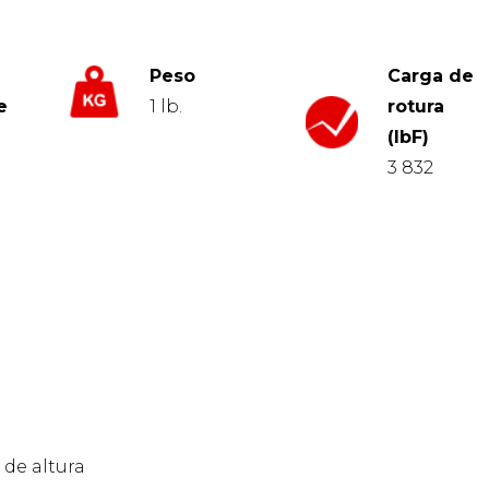
Peso
Carga de
e
1 lb.
rotura
(lbF)
3 832
 de altura