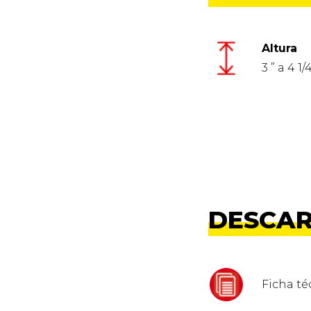
Altura
3 ” a 4 1/4
DESCA
Ficha t