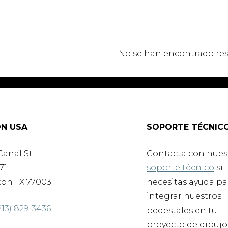
No se han encontrado res
N USA
SOPORTE TÉCNIC
Canal St
Contacta con nues
71
soporte técnico
si
on TX 77003
necesitas ayuda pa
integrar nuestros
213) 829-3436
pedestales en tu
 :
proyecto de dibujo