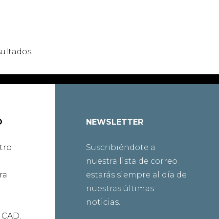
ultados.
O
NEWSLETTER
tro
Suscribiéndote a
nuestra lista de correo
ra
estarás siempre al día de
nuestras últimas
noticias.
 CAD.