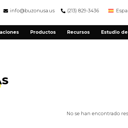
info@buzonusa.us
(213) 829-3436
Espa
caciones
Productos
Recursos
Estudio de
AS
No se han encontrado res